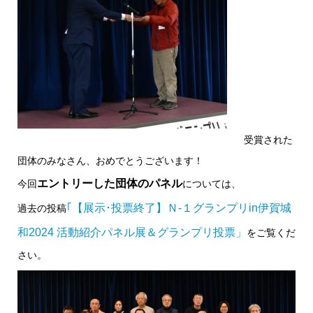
受賞された
団体のみなさん、おめでとうございます！
エントリーした団体のパネル
今回
については、
｢【展示･投票終了】Ｎ-１グランプリin伊賀城
過去の投稿
和2024 活動紹介パネル展＆グランプリ投票」
をご覧くだ
さい。