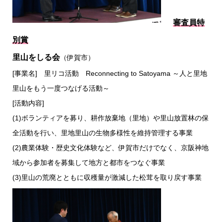
審査員特
別賞
里山をしる会
（伊賀市）
[事業名] 里リコ活動 Reconnecting to Satoyama ～人と里地
里山をもう一度つなげる活動～
[活動内容]
(1)ボランティアを募り、耕作放棄地（里地）や里山放置林の保
全活動を行い、里地里山の生物多様性を維持管理する事業
(2)農業体験・歴史文化体験など、伊賀市だけでなく、京阪神地
域から参加者を募集して地方と都市をつなぐ事業
(3)里山の荒廃とともに収穫量が激減した松茸を取り戻す事業