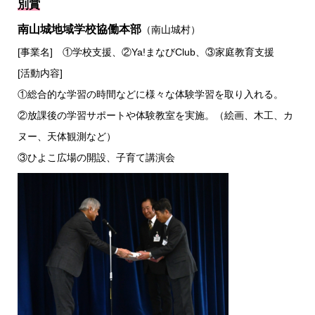
別賞
南山城地域学校協働本部
（南山城村）
[事業名] ①学校支援、②Ya!まなびClub、③家庭教育支援
[活動内容]
①総合的な学習の時間などに様々な体験学習を取り入れる。
②放課後の学習サポートや体験教室を実施。（絵画、木工、カ
ヌー、天体観測など）
③ひよこ広場の開設、子育て講演会