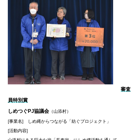
審査
員特別賞
しめつぐPJ協議会
（山添村）
[事業名] しめ縄からつながる「紡ぐプロジェクト」
[活動内容]