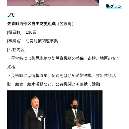
準グラン
プリ
笠置町西部区自主防災組織
（笠置町）
[得票数] 136票
[事業名] 防災対策関連事業
[活動内容]
・平常時には防災訓練や防災資機材の整備・点検、地区の安全
点検
・災害時には情報収集、伝達をはじめ避難誘導、救出救護活
動、給食・給水活動など、公共機関とも連携し活動