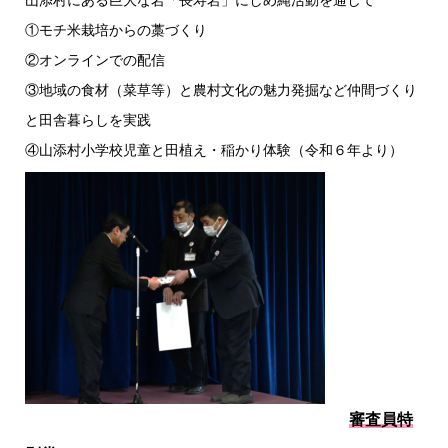
山添村にある巨大な岩「長寿岩」にしめ縄活動を通して
①モチ米栽培からの藁づくり
②オンラインでの配信
③地域の食材（菜草等）と農村文化の魅力発掘など仲間づくり
と田舎暮らしを実践
④山添村小学校児童と田植え・稲かり体験（令和６年より）
審査員特