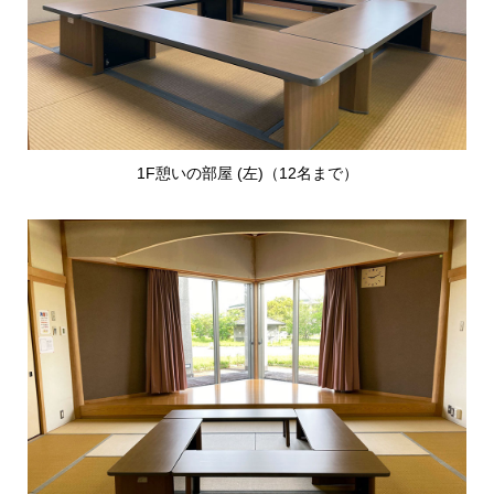
1F憩いの部屋 (左)（12名まで）