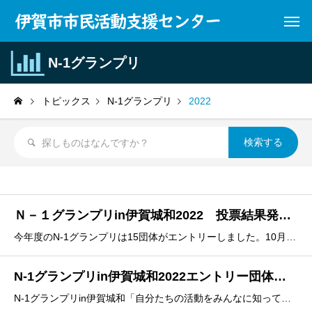
N-1グランプリ
トピックス
N-1グランプリ
2022
Ｎ－１グランプリin伊賀城和2022 投票結果発表及び表彰式・交流会
今年度のN-1グランプリは15団体がエントリーしました。10月1日から11月15日まで伊賀市、笠置町、南山城村、山添村の会場で活動紹介パネル展開催とグランプリ投票を受付し、501票の投票をいただきました。令和5年1月27日(金)ゆめぽりすセンターでグランプリの結果発表及び表彰式・交流会を開催しました
N-1グランプリin伊賀城和2022エントリー団体募集 ※終了しました
N-1グランプリin伊賀城和「自分たちの活動をみんなに知ってもらいたい！」「活動する仲間を増やしたい！」このような思いを込めた活動紹介パネルを作成・展示して、広く知ってもらい、住民自らが団体を応援する事業です。この事業は、定住自立圏域（伊賀市・京都府笠置町、南山城村・奈良県山添村